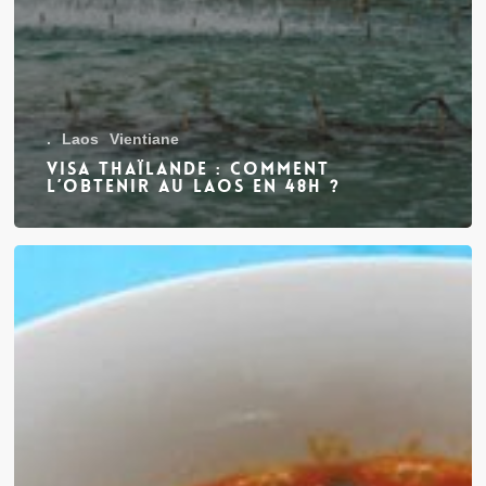
.
Laos
Vientiane
Visa Thaïlande : comment
l’obtenir au Laos en 48h ?
Top
17
des
restaurants
à
Vientiane,
au
Laos