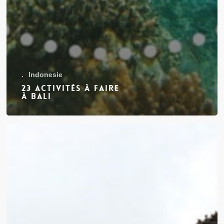
.
Indonesie
23 activités à faire
à Bali
Visa
Thaïlande
:
comment
l’obtenir
au
Laos
en
48h
?