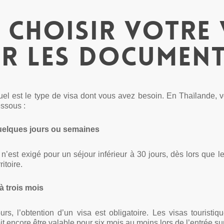
: choisir votre 
er les documen
quel est le type de visa dont vous avez besoin. En Thaïlande, 
essous :
elques jours ou semaines
 n’est exigé pour un séjour inférieur à 30 jours, dès lors que 
itoire.
à trois mois
s, l’obtention d’un visa est obligatoire. Les visas touristiq
t encore être valable pour six mois au moins lors de l’entrée sur l