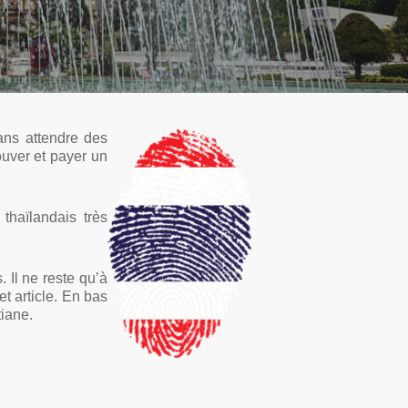
ans attendre des
ouver et payer un
thaïlandais très
 Il ne reste qu’à
t article. En bas
iane.