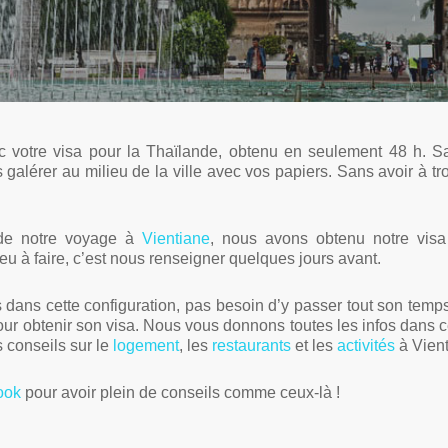
By
Victoria
2 Comments
 votre visa pour la Thaïlande, obtenu en seulement 48 h. S
galérer au milieu de la ville avec vos papiers. Sans avoir à tr
 de notre voyage à
Vientiane
, nous avons obtenu notre visa 
u à faire, c’est nous renseigner quelques jours avant.
 dans cette configuration, pas besoin d’y passer tout son temps.
our obtenir son visa. Nous vous donnons toutes les infos dans ce
 conseils sur le
logement
, les
restaurants
et les
activités
à Vient
ook
pour avoir plein de conseils comme ceux-là !