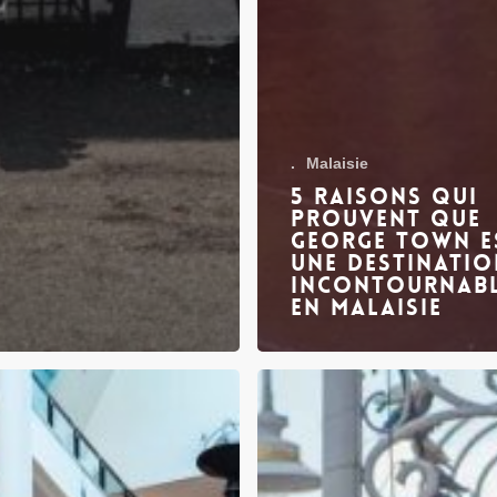
.
Malaisie
5 raisons qui
prouvent que
George Town e
une destinatio
incontournab
en Malaisie
Les
meilleurs
iaux
quartiers
nsionnés
de
Kuala
Lumpur