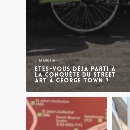
.
Malaisie
Etes-vous déjà parti à
la conquête du Street
Art à George Town ?
Se
Les
déplacer
centres
à
commerc
Kuala
surdime
Lumpur
de
:
Kuala