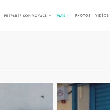
Photos
Vidéos
Préparer son voyage
Pays
5
raisons
qui
prouvent
que
George