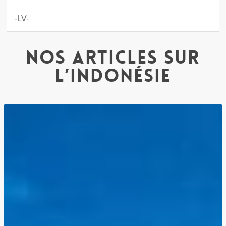
-LV-
Nos articles sur
l’Indonésie
23
activités
à
faire
à
Bali