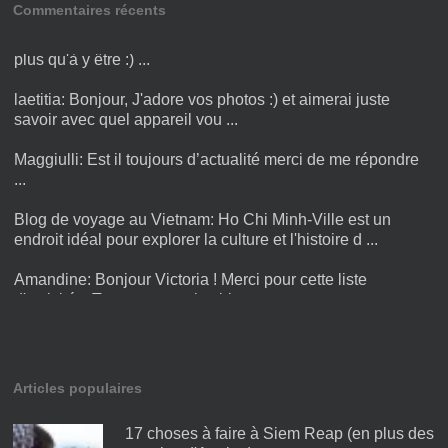
Commentaires récents
hugo:
merci pour toutes les infos sur le Cambodge, je n'ai
plus qu'à y être :) ...
laetitia:
Bonjour, J'adore vos photos :) et aimerai juste
savoir avec quel appareil vou ...
Maggiulli:
Est il toujours d’actualité merci de me répondre
...
Blog de voyage au Vietnam:
Ho Chi Minh-Ville est un
endroit idéal pour explorer la culture et l'histoire d ...
Amandine:
Bonjour Victoria ! Merci pour cette liste
d'activités. Trop rare sont les blogs ...
Articles populaires
17 choses à faire à Siem Reap (en plus des