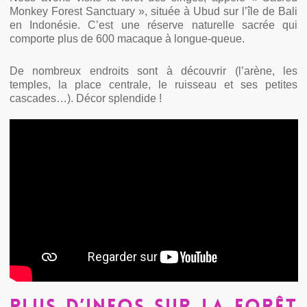
Monkey Forest Sanctuary », située à Ubud sur l’île de Bali
en Indonésie. C’est une réserve naturelle sacrée qui
comporte plus de 600 macaque à longue-queue.
De nombreux endroits sont à découvrir (l’arène, les
temples, la place centrale, le ruisseau et ses petites
cascades…). Décor splendide !
PLUS D’INFOS SUR LA FORÊT