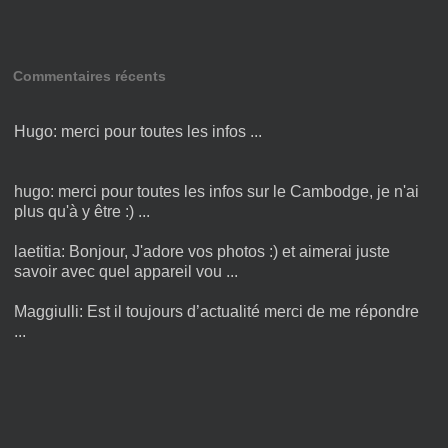
Commentaires récents
Hugo:
merci pour toutes les infos ...
hugo:
merci pour toutes les infos sur le Cambodge, je n'ai
plus qu'à y être :) ...
laetitia:
Bonjour, J'adore vos photos :) et aimerai juste
savoir avec quel appareil vou ...
Maggiulli:
Est il toujours d’actualité merci de me répondre
...
Blog de voyage au Vietnam:
Ho Chi Minh-Ville est un
endroit idéal pour explorer la culture et l'histoire d ...