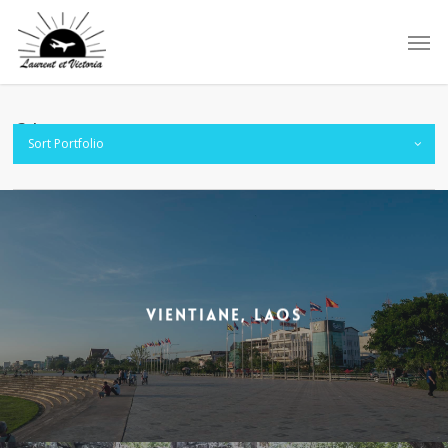
Skip
to
main
content
Nos photos
Sort Portfolio
Vientiane, Laos