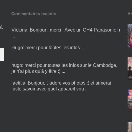
Commentaires récents
Ar
 à
Victoria:
Bonjour , merci ! Avec un GH4 Panasonic ;)
...
Hugo:
merci pour toutes les infos ...
hugo:
merci pour toutes les infos sur le Cambodge,
je n'ai plus qu'à y être :) ...
laetitia:
Bonjour, J'adore vos photos :) et aimerai
juste savoir avec quel appareil vou ...
Maggiulli:
Est il toujours d’actualité merci de me
répondre ...