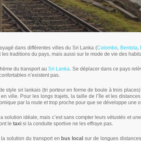
By
Victoria
2 Comments
yagé dans différentes villes du Sri Lanka (
Colombo
,
Bentota
,
 les traditions du pays, mais aussi sur le mode de vie des habit
 thème du transport au
Sri Lanka
. Se déplacer dans ce pays relè
onfortables n’existent pas.
e style sri lankais (tri porteur en forme de boule à trois places
 en ville. Pour les longs trajets, la taille de l’île et les distance
nomique par la route et trop proche pour que se développe une of
la solution idéale, mais c’est sans compter leurs vétustés et une
ont le
taxi
si la conduite sportive ne les effraye pas.
, la solution du transport en
bus
local
sur de longues distances