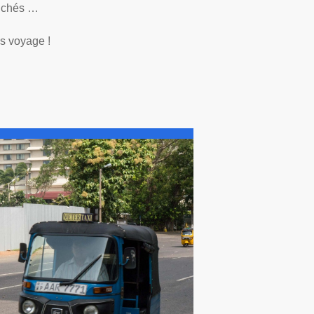
auchés …
ls voyage !