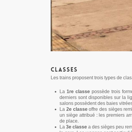
Classes
Les trains proposent trois types de clas
La
1re classe
possède trois formu
derniers sont disponibles sur la li
salons possèdent des baies vitrées 
La
2e classe
offre des sièges remb
un siège attribué : les premiers ar
de place.
La
3e classe
a des sièges peu rembo