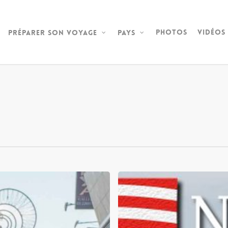
Photos
Vidéos
Préparer son voyage
Pays
Notre
arrivée
en
Malaisie,
à
Kuala