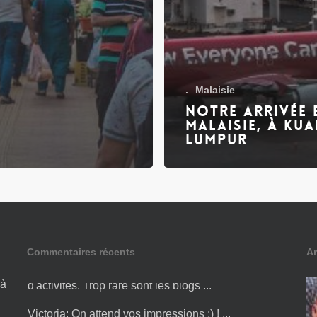
.
Malaisie
Notre arrivée 
Malaisie, à Kua
Lumpur
Commentaires récents
Ar
Amandine:
Bonjour Victoria ! Merci pour cette liste
d'activités. Trop rare sont les blogs ...
 à
Victoria:
On attend vos impressions ;) ! ...