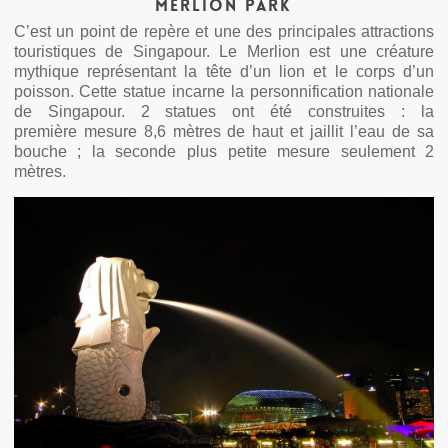
Merlion Park
C’est un point de repère et une des principales attractions
touristiques de Singapour. Le Merlion est une créature
mythique représentant la tête d’un lion et le corps d’un
poisson. Cette statue incarne la personnification nationale
de Singapour. 2 statues ont été construites : la
première mesure 8,6 mètres de haut et jaillit l’eau de sa
bouche ; la seconde plus petite mesure seulement 2
mètres.