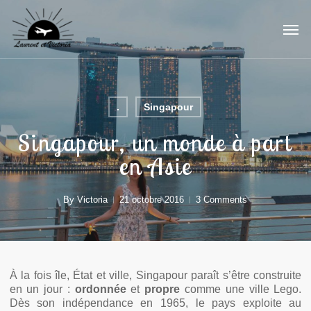
Skip
to
main
content
.
Singapour
Singapour, un monde à part
en Asie
By
Victoria
21 octobre 2016
3 Comments
À la fois île, État et ville, Singapour paraît s’être construite
en un jour :
ordonnée
et
propre
comme une ville Lego.
Dès son indépendance en 1965, le pays exploite au