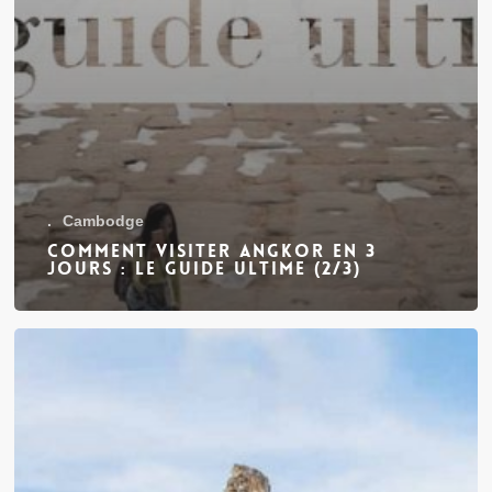
.
Cambodge
Comment visiter Angkor en 3
jours : le guide ultime (2/3)
Comment
visiter
Angkor
en
3
jours
:
le