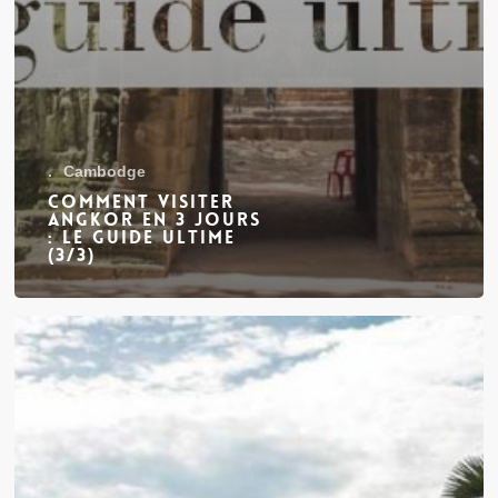
.
Cambodge
Comment visiter
Angkor en 3 jours
: le guide ultime
(3/3)
Comment
visiter
Angkor
en
3
jours
:
le