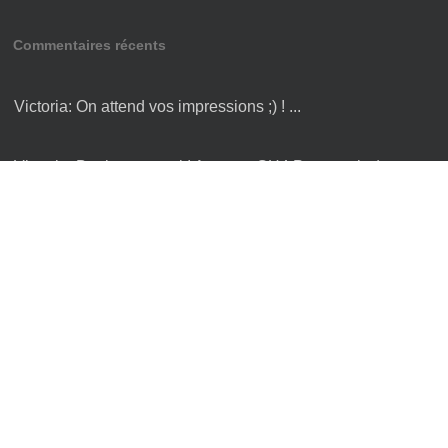
Commentaires récents
Victoria:
On attend vos impressions ;) ! ...
Victoria:
Bonjour , merci ! Avec un GH4 Panasonic ;) ...
Hugo:
merci pour toutes les infos ...
hugo:
merci pour toutes les infos sur le Cambodge, je n'ai
plus qu'à y être :) ...
laetitia:
Bonjour, J'adore vos photos :) et aimerai juste
savoir avec quel appareil vou ...
Articles populaires