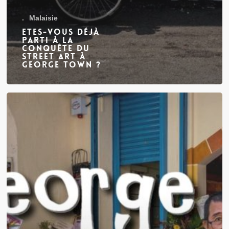
.
Malaisie
Etes-vous déjà
parti à la
conquête du
Street Art à
George Town ?
5
raisons
qui
prouvent
que
George
Town
est
une
destination
incontournable
en
Malaisie