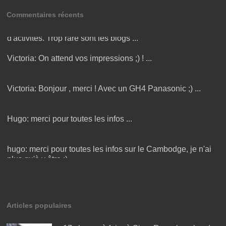
Commentaires récents
Amandine:
Bonjour Victoria ! Merci pour cette liste
d'activités. Trop rare sont les blogs ...
Victoria:
On attend vos impressions ;) ! ...
Victoria:
Bonjour , merci ! Avec un GH4 Panasonic ;) ...
Hugo:
merci pour toutes les infos ...
hugo:
merci pour toutes les infos sur le Cambodge, je n'ai
plus qu'à y être :) ...
Articles populaires