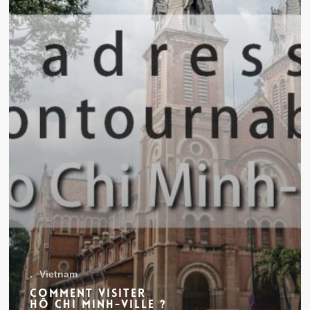
adresses
incontournables
.
Vietnam
Comment visiter
Hô Chi Minh-Ville ?