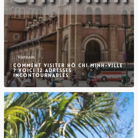
.
Vietnam
Comment visiter Hô Chi Minh-Ville
? Voici 12 adresses
incontournables
Notre
arrivée
au
Vietnam