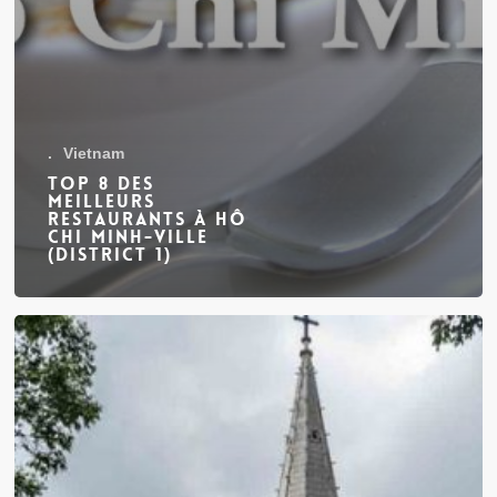
.
Vietnam
Top 8 des
meilleurs
restaurants à Hô
Chi Minh-Ville
(District 1)
Comment
visiter
Hô
Chi
Minh-
Ville
?
Voici