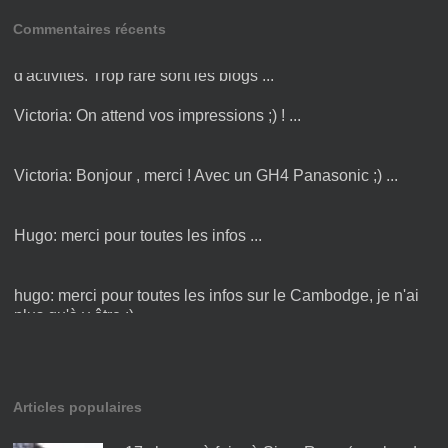
Commentaires récents
Amandine:
Bonjour Victoria ! Merci pour cette liste
d'activités. Trop rare sont les blogs ...
Victoria:
On attend vos impressions ;) ! ...
Victoria:
Bonjour , merci ! Avec un GH4 Panasonic ;) ...
Hugo:
merci pour toutes les infos ...
hugo:
merci pour toutes les infos sur le Cambodge, je n'ai
plus qu'à y être :) ...
Articles populaires