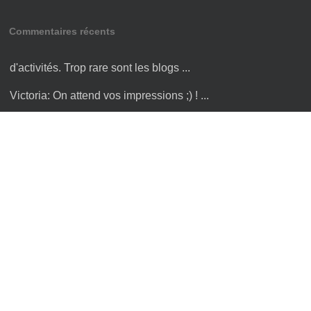
Commentaires récents
Amandine:
Bonjour Victoria ! Merci pour cette liste
d'activités. Trop rare sont les blogs ...
Victoria:
On attend vos impressions ;) ! ...
Victoria:
Bonjour , merci ! Avec un GH4 Panasonic ;) ...
Hugo:
merci pour toutes les infos ...
hugo:
merci pour toutes les infos sur le Cambodge, je n'ai
plus qu'à y être :) ...
Articles populaires