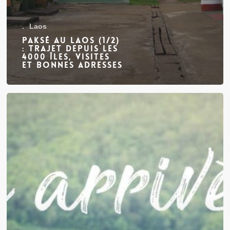
.
Laos
Paksé au Laos (1/2)
: trajet depuis les
4000 îles, visites
et bonnes adresses
Notre
arrivée
au
Laos