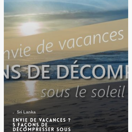
le
soleil
de
Bentota
.
Sri Lanka
Envie de vacances ?
5 façons de
décompresser sous