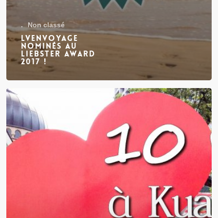
.
Non classé
Lvenvoyage
nominés au
Liebster Award
2017 !
Kuala
Lumpur
:
10
visites