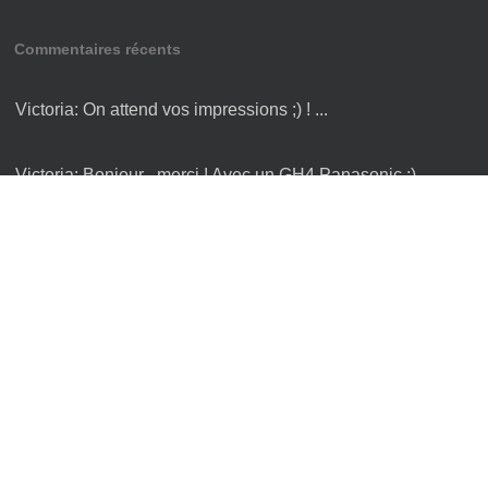
Commentaires récents
Victoria:
On attend vos impressions ;) ! ...
Victoria:
Bonjour , merci ! Avec un GH4 Panasonic ;) ...
Hugo:
merci pour toutes les infos ...
hugo:
merci pour toutes les infos sur le Cambodge, je n'ai
plus qu'à y être :) ...
laetitia:
Bonjour, J'adore vos photos :) et aimerai juste
savoir avec quel appareil vou ...
Articles populaires