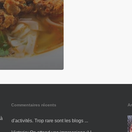
Commentaires récents
Ar
Amandine:
Bonjour Victoria ! Merci pour cette liste
d'activités. Trop rare sont les blogs ...
 à
Victoria:
On attend vos impressions ;) ! ...