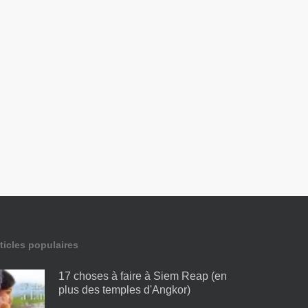
ticles populaires
17 choses à faire à Siem Reap (en
plus des temples d'Angkor)