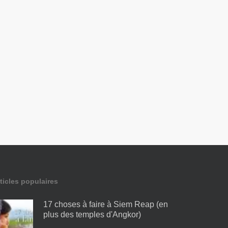
ticles populaires
17 choses à faire à Siem Reap (en
plus des temples d'Angkor)