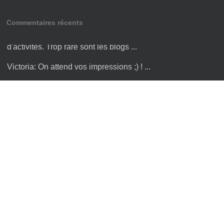
Commentaires récents
Amandine:
Bonjour Victoria ! Merci pour cette liste
d'activités. Trop rare sont les blogs ...
Victoria:
On attend vos impressions ;) ! ...
Victoria:
Bonjour , merci ! Avec un GH4 Panasonic ;) ...
Hugo:
merci pour toutes les infos ...
hugo:
merci pour toutes les infos sur le Cambodge, je n'ai
plus qu'à y être :) ...
Articles populaires