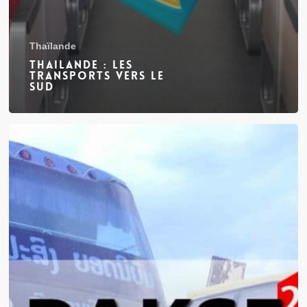
Thaïlande
Thailande : les
transports vers le
Sud
Paksé
au
Laos
(2/2)
:
les
trajets
possibles
(Vientiane,
4000
îles,
Vietnam,
Cambodge,